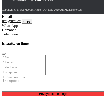
Copyright © LITAI MACHINERY CO, LTD 2026 All Right Reserved
E-mail
litai@litai.cc
Copy
WhatsApp
Demande
Téléphone
Enquête en ligne
Envoyer le message