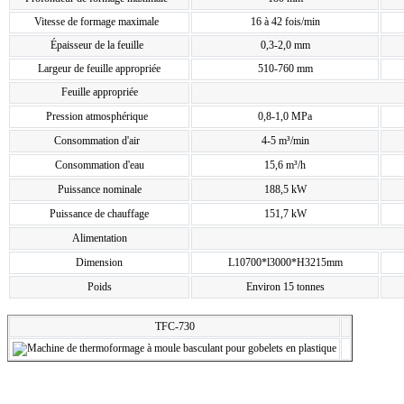
Vitesse de formage maximale
16 à 42 fois/min
Épaisseur de la feuille
0,3-2,0 mm
Largeur de feuille appropriée
510-760 mm
Feuille appropriée
Pression atmosphérique
0,8-1,0 MPa
Consommation d'air
4-5 m³/min
Consommation d'eau
15,6 m³/h
Puissance nominale
188,5 kW
Puissance de chauffage
151,7 kW
Alimentation
Dimension
L10700*l3000*H3215mm
Poids
Environ 15 tonnes
TFC-730