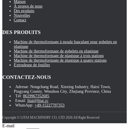
Maison
À propos de nous
Des produits
Nouvelles
Contact
DES PRODUITS
Machine de thermoformage à moule basculant pour gobelets en
plastique
Machine de thermoformage de gobelets en plastique
Machine de thermoformage de plastique à trois stations
Machine de thermoformage de plastique à quatre stations
Extrudeuse de feuilles
CONTACTEZ-NOUS
Adresse: Nongchang Road, Xinxing Industry, Haixi Town,
Pingyang County, Wenzhou City, Zhejiang Province, China
Tél:
8619967352685
Email:
litai@litai.cc
WhatsApp:
+49-15227797353
Copyright © LITAI MACHINERY CO, LTD 2026 All Right Reserved
E-mail